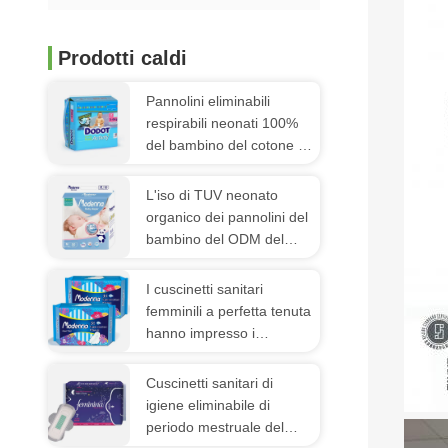
Prodotti caldi
Pannolini eliminabili
respirabili neonati 100%
del bambino del cotone di
morbidezza dei pannolini
di DODOT
L'iso di TUV neonato
organico dei pannolini del
bambino del ODM del
cotone eliminabile del
pannolino ha approvato
I cuscinetti sanitari
femminili a perfetta tenuta
hanno impresso i
cuscinetti respirabili di
periodo per le donne
Cuscinetti sanitari di
igiene eliminabile di
periodo mestruale del