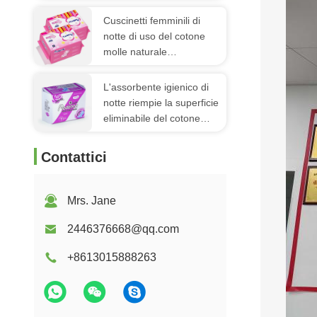
tovagliolo sanitario di uso
di notte delle donne
Cuscinetti femminili di
notte di uso del cotone
molle naturale
biodegradabile mestruale
del tovagliolo sanitario
L'assorbente igienico di
notte riempie la superficie
eliminabile del cotone
delle donne con le ali
Contattici
Mrs. Jane
2446376668@qq.com
+8613015888263