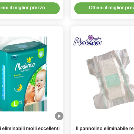
olini del pannolino del
Campioni sanitari ultra sot
ieni il miglior prezzo
Ottieni il miglior pr
 del cotone ultra sottile
Leak Free Campioni sa
monouso
 eliminabili molli eccellenti
Il pannolino eliminabile re