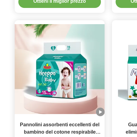
Ottieni il miglior prezzo
Ott
di XL su misura
Pannolini assorbenti eccellenti del
Gua
bambino del cotone respirabile
elimi