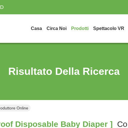
TD
Casa
Circa Noi
Prodotti
Spettacolo VR
Risultato Della Ricerca
oduttore Online
oof Disposable Baby Diaper ]
Cor