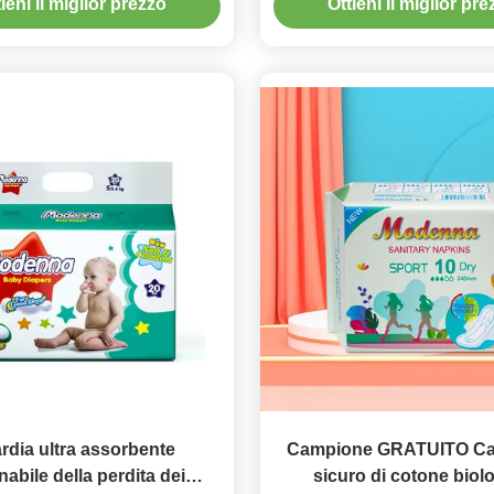
ieni il miglior prezzo
Ottieni il miglior pr
dell'OEM
rdia ultra assorbente
Campione GRATUITO C
nabile della perdita dei
sicuro di cotone biol