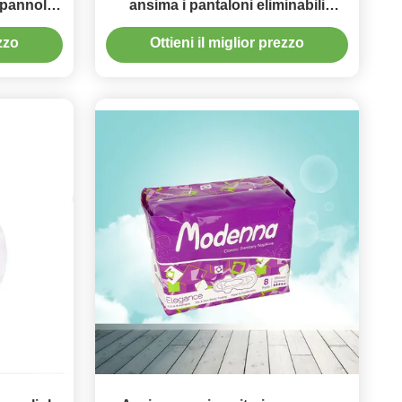
 pannolini
ansima i pantaloni eliminabili
respirabili molli del pannolino su
ezzo
Ottieni il miglior prezzo
misura