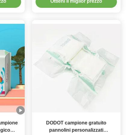
ezzo
Ottieni il miglior prezzo
ampione
DODOT campione gratuito
ogico
pannolini personalizzati