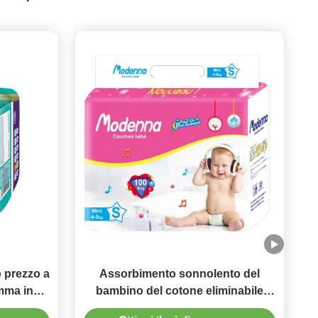
 prezzo a
Assorbimento sonnolento del
mma in
bambino del cotone eliminabile
respirabile molle del pannolino alto