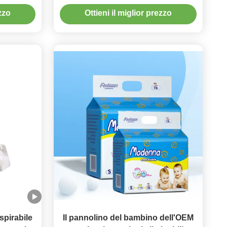
tili Proof
all'ingrosso bambino Cina divani
ezzo
Ottieni il miglior prezzo
nitari
OEM Bebe all'ingrosso pannolino
usa e getta bambino
spirabile
Il pannolino del bambino dell'OEM