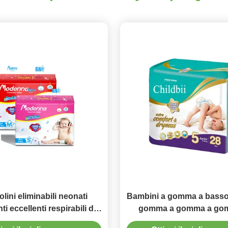
lini eliminabili neonati
Bambini a gomma a basso
i eccellenti respirabili del
gomma a gomma a go
o eliminabile del bambino
magazzino