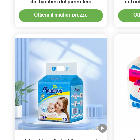
dei bambini del pannolino
del co
eliminabile molle del bambino
Ottieni il miglior prezzo
Ott
dell'OEM