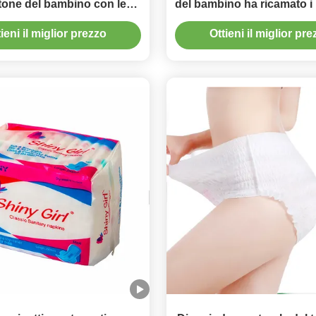
tone del bambino con le
del bambino ha ricamato i
cinture elastiche
molli del cotone
ieni il miglior prezzo
Ottieni il miglior pr