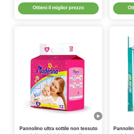
eliminabile sonnolento del
pann
Ottieni il miglior prezzo
Ott
pannolino
bambino
Pannolino ultra sottile non tessuto
Pannolini