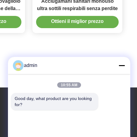
ovagliolo
Acciugamani sanitari monouso
e della
ultra sottili respirabili senza perdite
ssuto
ezzo
Ottieni il miglior prezzo
n
admin
10:55 AM
Good day, what product are you looking 
for?
Il nostro indirizzo
Indirizzo
14° edificio complesso, n. 7, SHUANGBIN STREET,