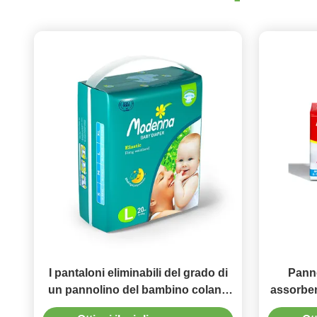
I pantaloni eliminabili del grado di
Panno
un pannolino del bambino colano
assorbent
la prova la S LA m. la L dimensione
pannolin