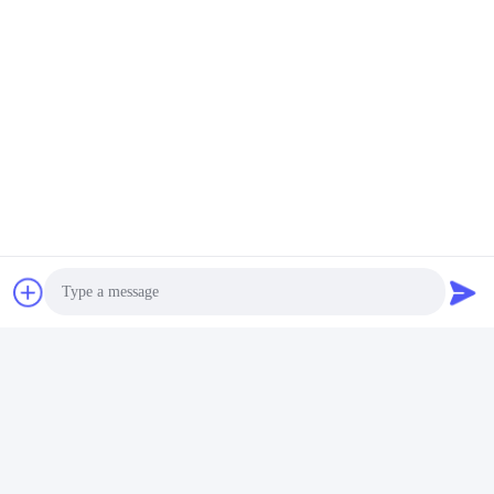
Tovagliolo Sanitario Delle Donne Dell'OEM
Tovagliolo Sanitario Delle Donne ISO9001
Prodotti Correlati
Photo
Video Call