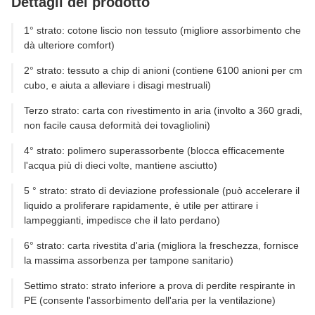
Dettagli del prodotto
1° strato: cotone liscio non tessuto (migliore assorbimento che
dà ulteriore comfort)
2° strato: tessuto a chip di anioni (contiene 6100 anioni per cm
cubo, e aiuta a alleviare i disagi mestruali)
Terzo strato: carta con rivestimento in aria (involto a 360 gradi,
non facile causa deformità dei tovagliolini)
4° strato: polimero superassorbente (blocca efficacemente
l'acqua più di dieci volte, mantiene asciutto)
5 ° strato: strato di deviazione professionale (può accelerare il
liquido a proliferare rapidamente, è utile per attirare i
lampeggianti, impedisce che il lato perdano)
6° strato: carta rivestita d'aria (migliora la freschezza, fornisce
la massima assorbenza per tampone sanitario)
Settimo strato: strato inferiore a prova di perdite respirante in
PE (consente l'assorbimento dell'aria per la ventilazione)