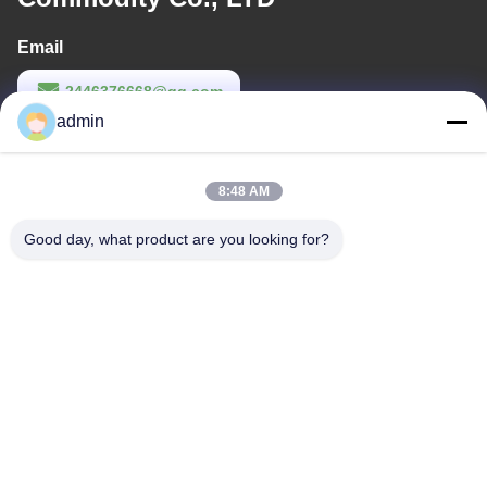
Email
2446376668@qq.com
admin
Tempo di lavoro
9:00-22:00
8:48 AM
Il nostro indirizzo
Good day, what product are you looking for?
Indirizzo
14° edificio complesso, n. 7, SHUANGBIN STREET, LUOJIANG
DISTRICT, QUANZHOU CITY, FUJIAN PROVINCE
Telefono
86--23200258