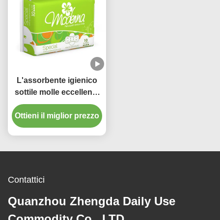
L'assorbente igienico
sottile molle eccellente
riempie Comfrotable
Ottieni il miglior prezzo
eliminabile economico
Contattici
Quanzhou Zhengda Daily Use
Commodity Co., LTD