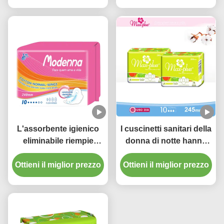
comodità femminile
L'assorbente igienico
I cuscinetti sanitari della
eliminabile riempie
donna di notte hanno
sottile di Toallas
traversato l'alta capacità
Ottieni il miglior prezzo
Sanitarias delle donne
Ottieni il miglior prezzo
di assorbimento
ultra su misura
volando eliminabile
ultra sottile