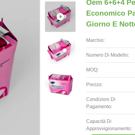
Oem 6+6+4 Pe
Economico Pa
Giorno E Nott
Marchio:
Numero Di Modello:
MOQ:
Prezzo:
Condizioni Di
Pagamento:
Capacità Di
Approvvigionamento: