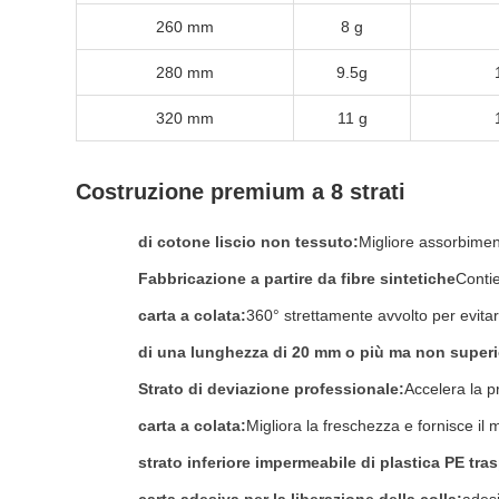
260 mm
8 g
280 mm
9.5g
320 mm
11 g
Costruzione premium a 8 strati
di cotone liscio non tessuto:
Migliore assorbimen
Fabbricazione a partire da fibre sintetiche
Contie
carta a colata:
360° strettamente avvolto per evita
di una lunghezza di 20 mm o più ma non super
Strato di deviazione professionale:
Accelera la pr
carta a colata:
Migliora la freschezza e fornisce i
strato inferiore impermeabile di plastica PE tras