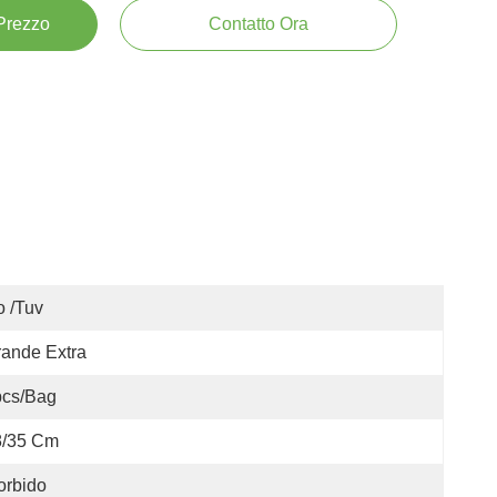
 Prezzo
Contatto Ora
o /tuv
ande Extra
pcs/bag
8/35 Cm
orbido