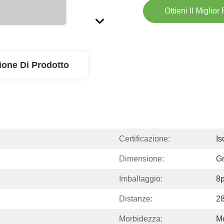
Ottieni Il Miglior
ione Di Prodotto
Certificazione:
Is
Dimensione:
Gr
Imballaggio:
8
Distanze:
2
Morbidezza:
M