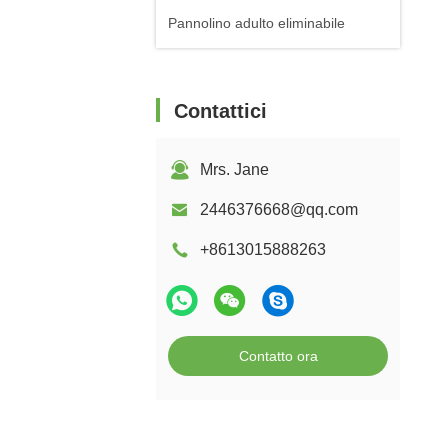
Pannolino adulto eliminabile
Contattici
Mrs. Jane
2446376668@qq.com
+8613015888263
Contatto ora