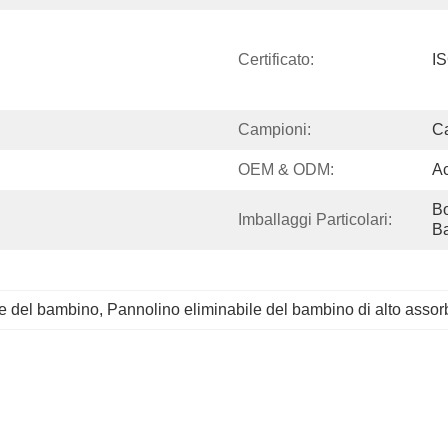
Certificato:
I
Campioni:
Ca
OEM & ODM:
A
 
Bo
Imballaggi Particolari:
B
le del bambino
, 
Pannolino eliminabile del bambino di alto asso