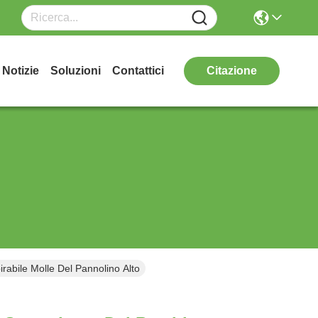
Notizie
Soluzioni
Contattici
Citazione
abile Molle Del Pannolino Alto