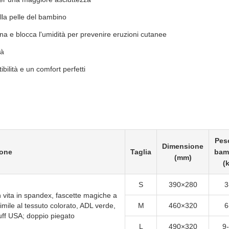
lla pelle del bambino
a e blocca l'umidità per prevenire eruzioni cutanee
tà
ibilità e un comfort perfetti
Pes
Dimensione
ione
Taglia
bam
(mm)
(
S
390×280
3
in vita in spandex, fascette magiche a
simile al tessuto colorato, ADL verde,
M
460×320
6
uff USA; doppio piegato
L
490×320
9