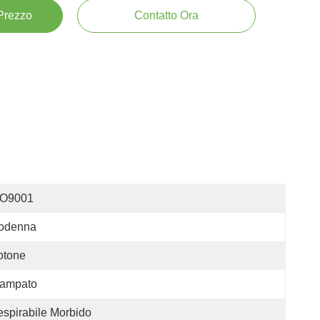
 Prezzo
Contatto Ora
SO9001
odenna
otone
tampato
spirabile Morbido