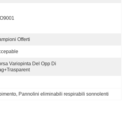
SO9001
mpioni Offerti
ccepable
rsa Variopinta Del Opp Di 
ag+trasparent
rbimento
, 
Pannolini eliminabili respirabili sonnolenti