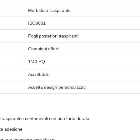
Morbido e traspirante
ISO9001
Fogli posteriori traspiranti
Campioni offerti
1*40 HQ
Accettabile
Accetta design personalizzati
 traspiranti e confortevoli con una forte durata
rte adesione
per una maggiore asciuttezza