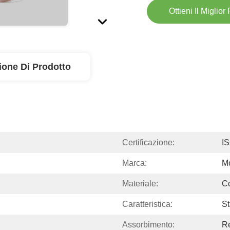
Ottieni Il Miglior
ione Di Prodotto
Certificazione:
I
Marca:
M
Materiale:
C
Caratteristica:
S
Assorbimento:
Re