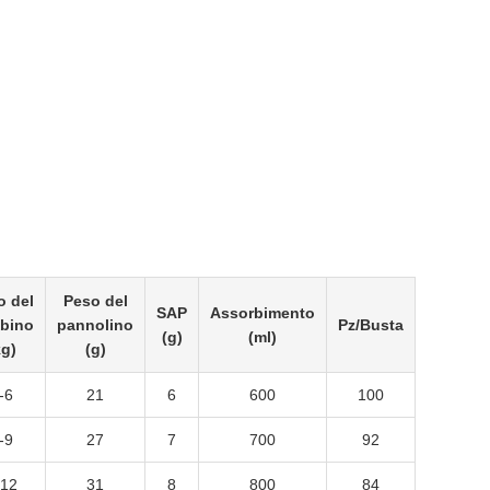
o del
Peso del
SAP
Assorbimento
bino
pannolino
Pz/Busta
(g)
(ml)
kg)
(g)
-6
21
6
600
100
-9
27
7
700
92
-12
31
8
800
84