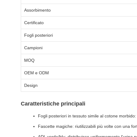
Assorbimento
Certificato
Fogli posteriori
Campioni
MOQ
OEM e ODM
Design
Caratteristiche principali
Fogli posteriori in tessuto simile al cotone morbido:
Fascette magiche: riutilizzabili più volte con una fo
ADL verde/blu: distribuisce uniformemente l'urina 