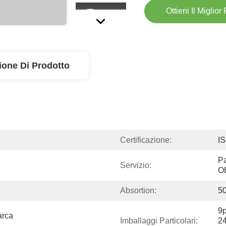
Ottieni Il Miglior
ione Di Prodotto
Certificazione:
I
Pa
Servizio:
O
Absortion:
50
9p
rca 
Imballaggi Particolari:
24