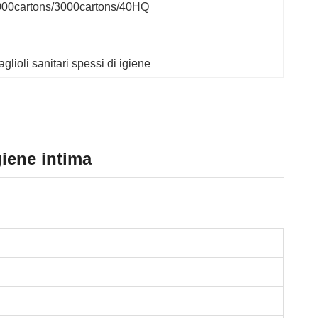
000cartons/3000cartons/40HQ
glioli sanitari spessi di igiene
giene intima