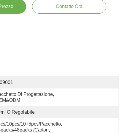
 Prezzo
Contatto Ora
S09001
cchetto Di Progettazione, 
EM&ODM
ml O Regolabile
cs/10pcs/10+5pcs/pacchetto, 
packs/48packs /carton, 