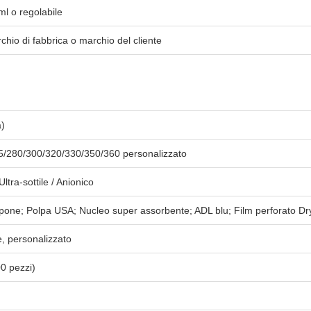
ml o regolabile
chio di fabbrica o marchio del cliente
a)
5/280/300/320/330/350/360 personalizzato
ltra-sottile / Anionico
ne; Polpa USA; Nucleo super assorbente; ADL blu; Film perforato D
e, personalizzato
0 pezzi)