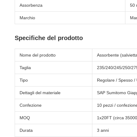
Assorbenza
50 
Marchio
Mar
Specifiche del prodotto
Nome del prodotto
Assorbente (salviett
Taglia
235/240/245/250/27
Tipo
Regolare / Spesso / U
Dettagli del materiale
SAP Sumitomo Giappo
Confezione
10 pezzi / confezion
MOQ
1x20FT (circa 35000
Durata
3 anni