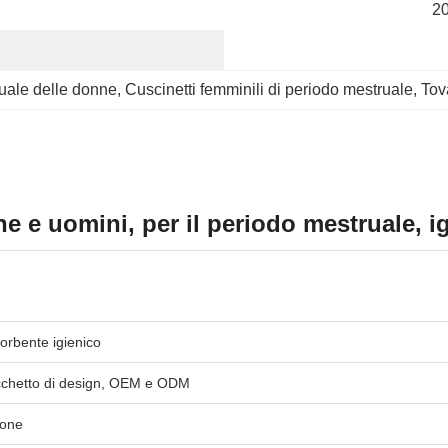
2
ruale delle donne
, 
Cuscinetti femminili di periodo mestruale
, 
Tova
e e uomini, per il periodo mestruale, i
orbente igienico
chetto di design, OEM e ODM
one