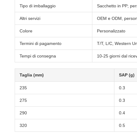
Tipo di imballaggio
Sacchetto in PP; per
Altri servizi
OEM e ODM, personal
Colore
Personalizzato
Termini di pagamento
T/T, L/C, Western Un
Tempi di consegna
10-25 giorni dal ric
Taglia (mm)
SAP (g)
235
0.3
275
0.3
290
0.4
320
0.5