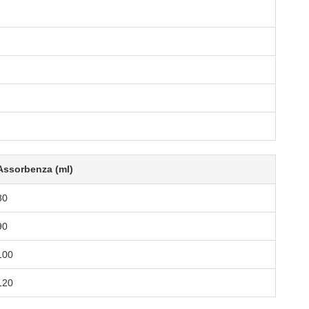
Assorbenza (ml)
80
90
100
120