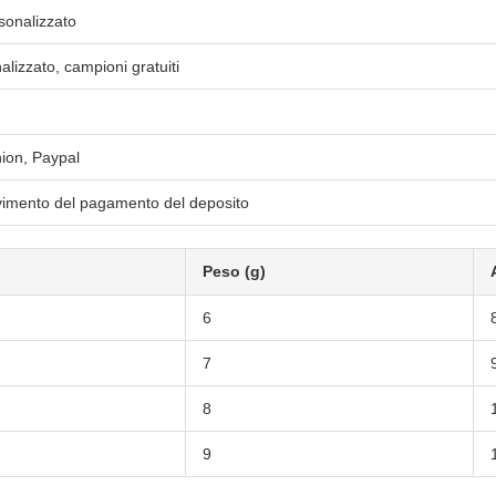
sonalizzato
izzato, campioni gratuiti
ion, Paypal
evimento del pagamento del deposito
Peso (g)
6
7
8
9